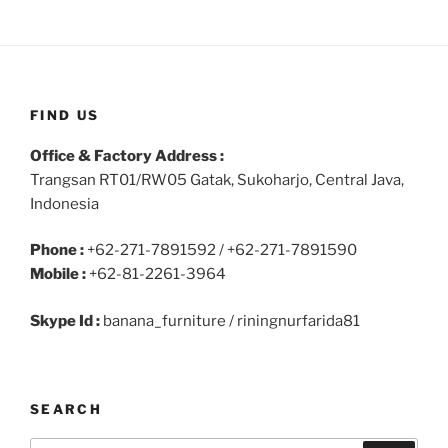
FIND US
Office & Factory Address :
Trangsan RT01/RW05 Gatak, Sukoharjo, Central Java,
Indonesia
Phone :
+62-271-7891592 / +62-271-7891590
Mobile :
+62-81-2261-3964
Skype Id :
banana_furniture / riningnurfarida81
SEARCH