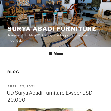
Skip
to
content
SURYA ABADI FURNITURE
Trangsan RT01/RW05 Gatak, Sukoharjo, Central Java,
Indonesia
Menu
BLOG
POSTED
APRIL 22, 2021
ON
UD Surya Abadi Furniture Ekspor USD
20.000